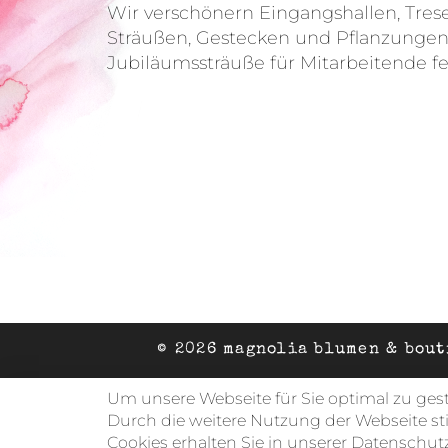
Wir verschönern Eingangshallen, Tres
Sträußen, Gestecken und Pflanzungen
Jubiläumssträuße für Mitarbeitende fer
© 2026 magnolia blumen & bout
Um unsere Webseite für Sie optimal zu ges
Durch die weitere Nutzung der Webseite s
Cookies erhalten Sie in unserer
Datenschutz