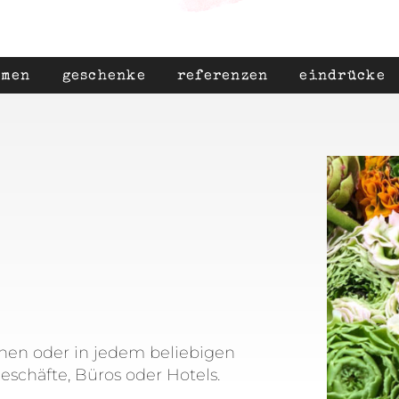
umen
geschenke
referenzen
eindrücke
chen oder in jedem beliebigen
schäfte, Büros oder Hotels.