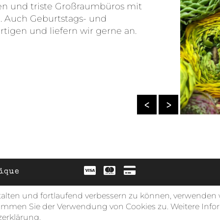
en und triste Großraumbüros mit
. Auch Geburtstags- und
tigen und liefern wir gerne an.
ique
talten und fortlaufend verbessern zu können, verwenden w
timmen Sie der Verwendung von Cookies zu. Weitere Info
erklärung.